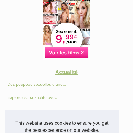
Actualité
Des poupées sexuelles d'une...
Explorer sa sexualité avec...
Tel rose
This website uses cookies to ensure you get
Discuter, flirter et rêver...
the best experience on our website.