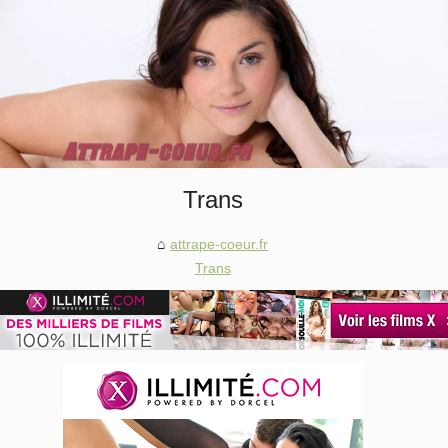
Trans
attrape-coeur.fr
Trans